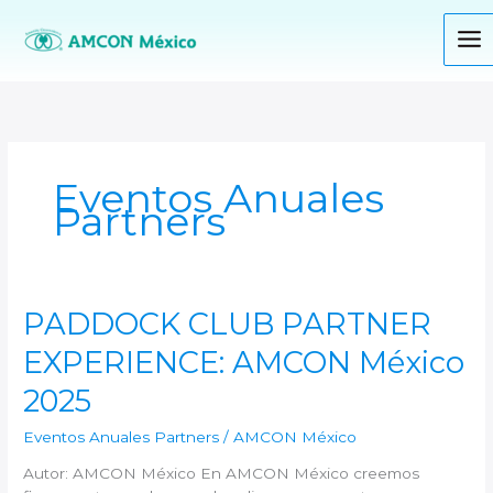
Ir
al
contenido
Eventos Anuales
Partners
PADDOCK
PADDOCK CLUB PARTNER
CLUB
EXPERIENCE: AMCON México
PARTNER
EXPERIENCE: AMCON
2025
México
2025
Eventos Anuales Partners
/
AMCON México
Autor: AMCON México En AMCON México creemos